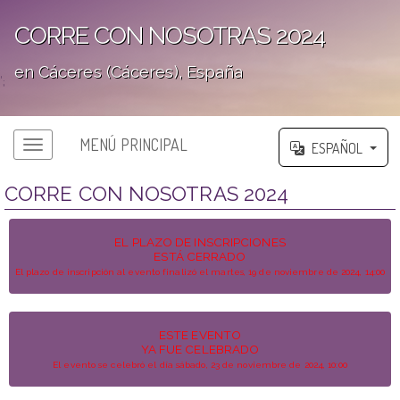
CORRE CON NOSOTRAS 2024
en Cáceres (Cáceres), España
';
MENÚ PRINCIPAL
ESPAÑOL
CORRE CON NOSOTRAS 2024
EL PLAZO DE INSCRIPCIONES
ESTÁ CERRADO
El plazo de inscripción al evento finalizó el martes, 19 de noviembre de 2024, 14:00
ESTE EVENTO
YA FUE CELEBRADO
El evento se celebró el día sábado, 23 de noviembre de 2024, 10:00