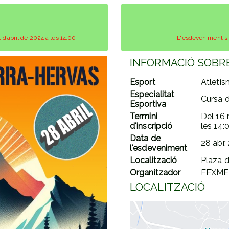
S
 d’abril de 2024 a les 14:00
L'esdeveniment s'h
INFORMACIÓ SOBR
Esport
Atleti
Especialitat
Cursa 
Esportiva
Termini
Del
16 
d'inscripció
les
14:
Data de
28 abr.
l'esdeveniment
Localització
Plaza d
Organitzador
FEXME
LOCALITZACIÓ