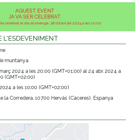
AQUEST EVENT
JA VA SER CELEBRAT
a celebrat el dia diumenge, 28 d’abril de 2024 a les 10:00
E L'ESDEVENIMENT
sme
de muntanya
març 2024
a les
20:00 (GMT+01:00)
al
24 abr. 2024
a
00 (GMT+02:00)
 2024
a les
10:00 (GMT+02:00)
e la Corredera, 10700 Hervás (Cáceres), Espanya