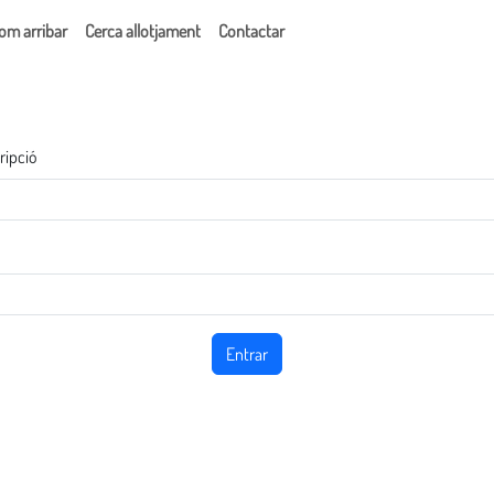
om arribar
Cerca allotjament
Contactar
cripció
Entrar