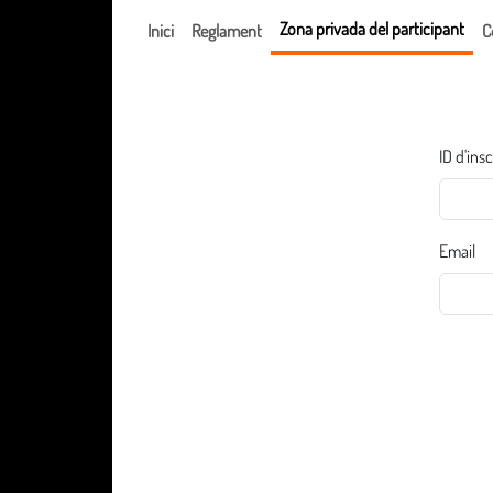
Zona privada del participant
Inici
Reglament
C
ID d'ins
Email