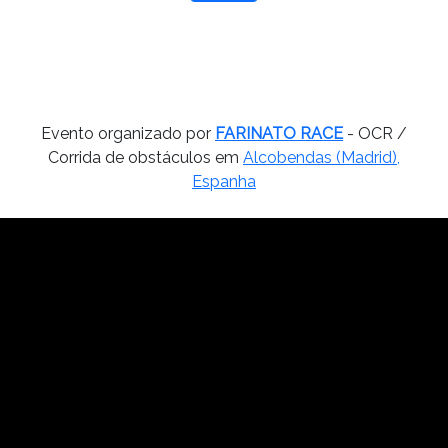
Evento organizado por
FARINATO RACE
- OCR /
Corrida de obstáculos em
Alcobendas (Madrid),
Espanha